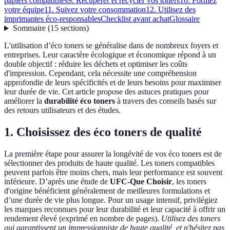
papiers compatibles
9. Récupérer et recycler vos toners
10. Formez
votre équipe
11. Suivez votre consommation
12. Utilisez des
imprimantes éco-responsables
Checklist avant achat
Glossaire
Sommaire
(
15
sections
)
L'utilisation d’éco toners se généralise dans de nombreux foyers et
entreprises. Leur caractère écologique et économique répond à un
double objectif : réduire les déchets et optimiser les coûts
d'impression. Cependant, cela nécessite une compréhension
approfondie de leurs spécificités et de leurs besoins pour maximiser
leur durée de vie. Cet article propose des astuces pratiques pour
améliorer la
durabilité éco toners
à travers des conseils basés sur
des retours utilisateurs et des études.
1. Choisissez des éco toners de qualité
La première étape pour assurer la longévité de vos éco toners est de
sélectionner des produits de haute qualité. Les toners compatibles
peuvent parfois être moins chers, mais leur performance est souvent
inférieure. D’après une étude de
UFC-Que Choisir
, les toners
d'origine bénéficient généralement de meilleures formulations et
d’une durée de vie plus longue. Pour un usage intensif, privilégiez
les marques reconnues pour leur durabilité et leur capacité à offrir un
rendement élevé (exprimé en nombre de pages).
Utilisez des toners
qui garantissent un impressionniste de haute qualité, et n'hésitez pas