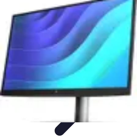
Eco Toner
Environnement
Impact environnemental
Économie et
Budget
Utilisation et entretien
Pratiques et Conseils
Eco Toner