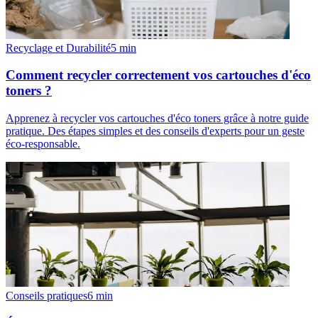
Recyclage et Durabilité
5
min
Comment recycler correctement vos cartouches d'éco
toners ?
Apprenez à recycler vos cartouches d'éco toners grâce à notre guide
pratique. Des étapes simples et des conseils d'experts pour un geste
éco-responsable.
Conseils pratiques
6
min