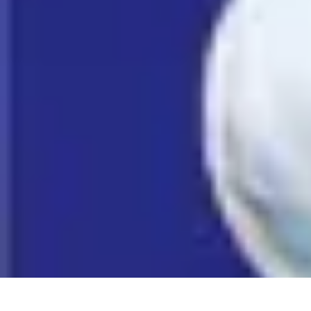
Eco Toner
Environnement
Impact environnemental
Économie et Budget
Utilisatio
Eco Toner