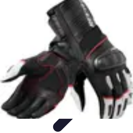
Eco Toner
Environnement
Impact environnemental
Économie et
Budget
Utilisation et entretien
Pratiques et Conseils
Eco Toner