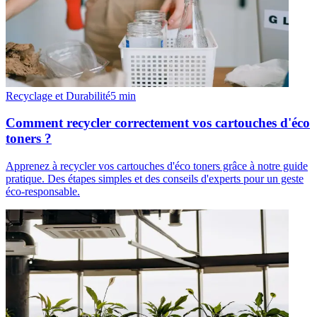
Recyclage et Durabilité
5
min
Comment recycler correctement vos cartouches d'éco
toners ?
Apprenez à recycler vos cartouches d'éco toners grâce à notre guide
pratique. Des étapes simples et des conseils d'experts pour un geste
éco-responsable.