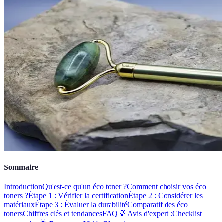
Sommaire
Introduction
Qu'est-ce qu'un éco toner ?
Comment choisir vos éco
toners ?
Étape 1 : Vérifier la certification
Étape 2 : Considérer les
matériaux
Étape 3 : Évaluer la durabilité
Comparatif des éco
toners
Chiffres clés et tendances
FAQ
💡 Avis d'expert :
Checklist