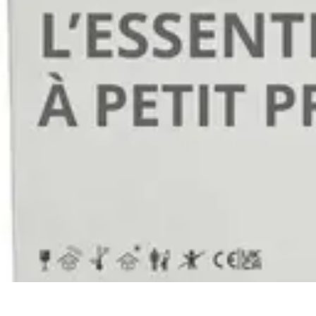
Eco Toner
Environnement
Impact environnemental
Économie et Budget
Utilisatio
Eco Toner