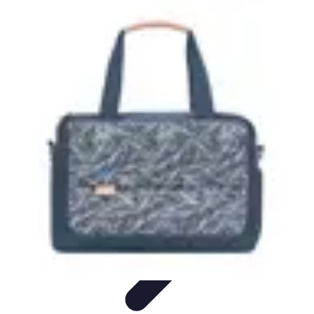
Eco Toner
Environnement
Impact environnemental
Économie et
Budget
Utilisation et entretien
Pratiques et Conseils
Eco Toner