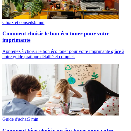
Choix et conseils
6
min
Comment choisir le bon éco toner pour votre
imprimante
Apprenez à choisir le bon éco toner pour votre imprimante grâce à
notre guide pratique détaillé et complet.
Guide d'achat
5
min
Comment bien choisir un éco toner pour votre