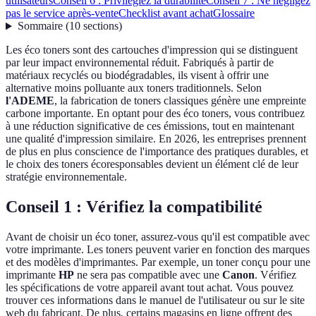
utilisateurs
Conseil 6 : Privilégiez la durabilité
Conseil 7 : Ne négligez
pas le service après-vente
Checklist avant achat
Glossaire
Sommaire
(
10
sections
)
Les éco toners sont des cartouches d'impression qui se distinguent
par leur impact environnemental réduit. Fabriqués à partir de
matériaux recyclés ou biodégradables, ils visent à offrir une
alternative moins polluante aux toners traditionnels. Selon
l'ADEME
, la fabrication de toners classiques génère une empreinte
carbone importante. En optant pour des éco toners, vous contribuez
à une réduction significative de ces émissions, tout en maintenant
une qualité d'impression similaire. En 2026, les entreprises prennent
de plus en plus conscience de l'importance des pratiques durables, et
le choix des toners écoresponsables devient un élément clé de leur
stratégie environnementale.
Conseil 1 : Vérifiez la compatibilité
Avant de choisir un éco toner, assurez-vous qu'il est compatible avec
votre imprimante. Les toners peuvent varier en fonction des marques
et des modèles d'imprimantes. Par exemple, un toner conçu pour une
imprimante
HP
ne sera pas compatible avec une
Canon
. Vérifiez
les spécifications de votre appareil avant tout achat. Vous pouvez
trouver ces informations dans le manuel de l'utilisateur ou sur le site
web du fabricant. De plus, certains magasins en ligne offrent des