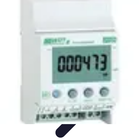
Eco Toner
Environnement
Impact environnemental
Économie et
Budget
Utilisation et entretien
Pratiques et Conseils
Eco Toner