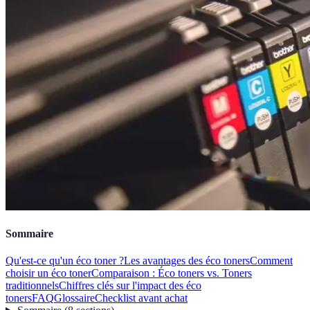
Sommaire
Qu'est-ce qu'un éco toner ?
Les avantages des éco toners
Comment
choisir un éco toner
Comparaison : Éco toners vs. Toners
traditionnels
Chiffres clés sur l'impact des éco
toners
FAQ
Glossaire
Checklist avant achat