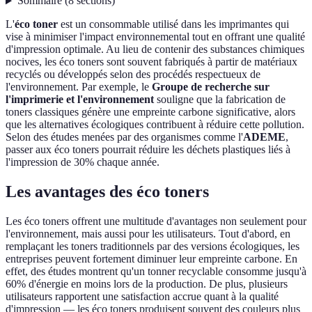
Sommaire
(
8
sections
)
L'
éco toner
est un consommable utilisé dans les imprimantes qui
vise à minimiser l'impact environnemental tout en offrant une qualité
d'impression optimale. Au lieu de contenir des substances chimiques
nocives, les éco toners sont souvent fabriqués à partir de matériaux
recyclés ou développés selon des procédés respectueux de
l'environnement. Par exemple, le
Groupe de recherche sur
l'imprimerie et l'environnement
souligne que la fabrication de
toners classiques génère une empreinte carbone significative, alors
que les alternatives écologiques contribuent à réduire cette pollution.
Selon des études menées par des organismes comme l'
ADEME
,
passer aux éco toners pourrait réduire les déchets plastiques liés à
l'impression de 30% chaque année.
Les avantages des éco toners
Les éco toners offrent une multitude d'avantages non seulement pour
l'environnement, mais aussi pour les utilisateurs. Tout d'abord, en
remplaçant les toners traditionnels par des versions écologiques, les
entreprises peuvent fortement diminuer leur empreinte carbone. En
effet, des études montrent qu'un tonner recyclable consomme jusqu'à
60% d'énergie en moins lors de la production. De plus, plusieurs
utilisateurs rapportent une satisfaction accrue quant à la qualité
d'impression — les éco toners produisent souvent des couleurs plus