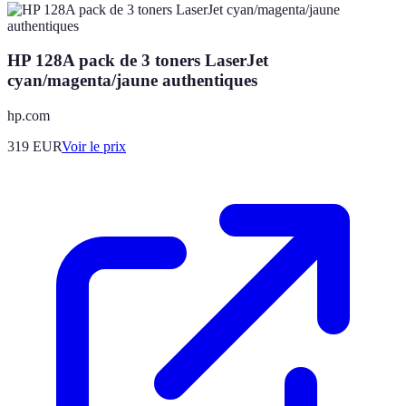
HP 128A pack de 3 toners LaserJet
cyan/magenta/jaune authentiques
hp.com
319
EUR
Voir le prix