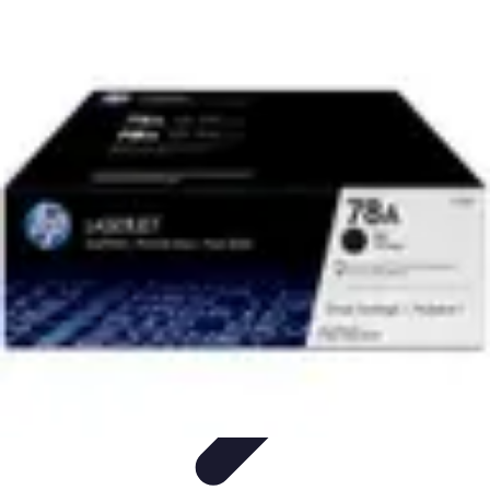
Eco Toner
Environnement
Impact environnemental
Économie et
Budget
Utilisation et entretien
Pratiques et Conseils
Eco Toner