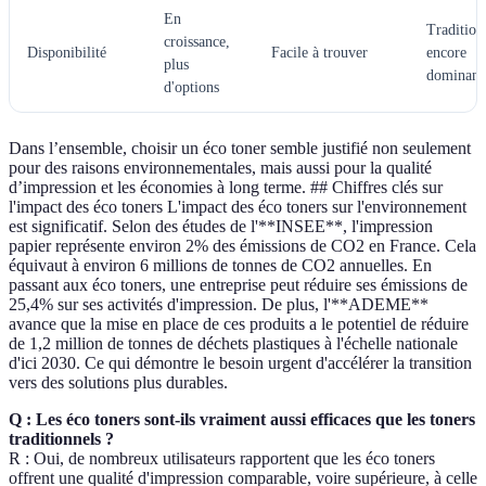
En
Tradition
croissance,
Disponibilité
Facile à trouver
encore
plus
dominant
d'options
Dans l’ensemble, choisir un éco toner semble justifié non seulement
pour des raisons environnementales, mais aussi pour la qualité
d’impression et les économies à long terme. ## Chiffres clés sur
l'impact des éco toners L'impact des éco toners sur l'environnement
est significatif. Selon des études de l'**INSEE**, l'impression
papier représente environ 2% des émissions de CO2 en France. Cela
équivaut à environ 6 millions de tonnes de CO2 annuelles. En
passant aux éco toners, une entreprise peut réduire ses émissions de
25,4% sur ses activités d'impression. De plus, l'**ADEME**
avance que la mise en place de ces produits a le potentiel de réduire
de 1,2 million de tonnes de déchets plastiques à l'échelle nationale
d'ici 2030. Ce qui démontre le besoin urgent d'accélérer la transition
vers des solutions plus durables.
Q : Les éco toners sont-ils vraiment aussi efficaces que les toners
traditionnels ?
R : Oui, de nombreux utilisateurs rapportent que les éco toners
offrent une qualité d'impression comparable, voire supérieure, à celle