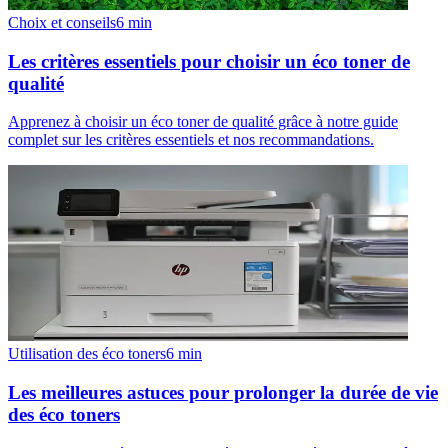
Choix et conseils
6
min
Les critères essentiels pour choisir un éco toner de
qualité
Apprenez à choisir un éco toner de qualité grâce à notre guide
complet sur les critères essentiels et nos recommandations.
Utilisation des éco toners
6
min
Les meilleures astuces pour prolonger la durée de vie
des éco toners