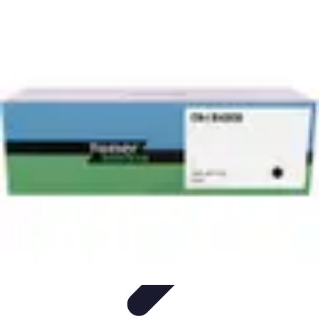
Eco Toner
Environnement
Impact environnemental
Économie et
Budget
Utilisation et entretien
Pratiques et Conseils
Eco Toner