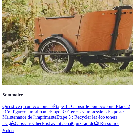
Sommaire
Qu'est-ce qu'un éco toner ?
Étape 1 : Choisir le bon éco toner
Étape 2
: Configurer l'imprimante
Étape 3 : Gérer les impressions
Étape 4 :
Maintenance de l'imprimante
Étape 5 : Recycler les éco toners
usagés
Glossaire
Checklist avant achat
Quiz rapide
📺 Ressource
Vidéo