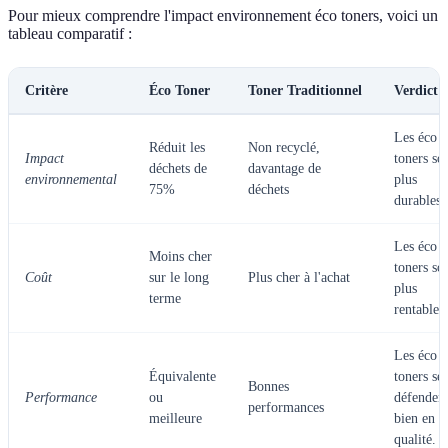
Pour mieux comprendre l'impact environnement éco toners, voici un
tableau comparatif :
Critère
Éco Toner
Toner Traditionnel
Verdict
Les éco
Réduit les
Non recyclé,
Impact
toners so
déchets de
davantage de
environnemental
plus
75%
déchets
durables.
Les éco
Moins cher
toners so
Coût
sur le long
Plus cher à l'achat
plus
terme
rentables.
Les éco
Équivalente
toners se
Bonnes
Performance
ou
défenden
performances
meilleure
bien en
qualité.