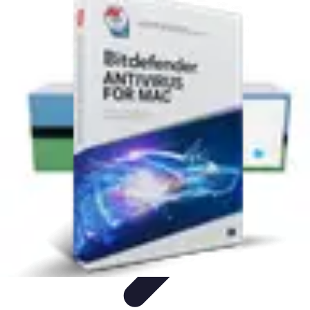
Eco Toner
Environnement
Impact environnemental
Économie et
Budget
Utilisation et entretien
Pratiques et Conseils
Eco Toner