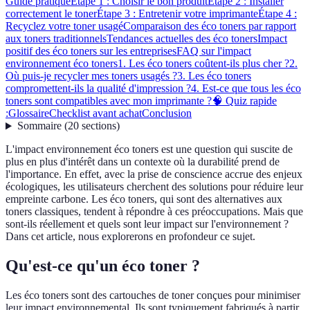
Guide pratique
Étape 1 : Choisir le bon produit
Étape 2 : Installer
correctement le toner
Étape 3 : Entretenir votre imprimante
Étape 4 :
Recyclez votre toner usagé
Comparaison des éco toners par rapport
aux toners traditionnels
Tendances actuelles des éco toners
Impact
positif des éco toners sur les entreprises
FAQ sur l'impact
environnement éco toners
1. Les éco toners coûtent-ils plus cher ?
2.
Où puis-je recycler mes toners usagés ?
3. Les éco toners
compromettent-ils la qualité d'impression ?
4. Est-ce que tous les éco
toners sont compatibles avec mon imprimante ?
🧠 Quiz rapide
:
Glossaire
Checklist avant achat
Conclusion
Sommaire
(
20
sections
)
L'impact environnement éco toners est une question qui suscite de
plus en plus d'intérêt dans un contexte où la durabilité prend de
l'importance. En effet, avec la prise de conscience accrue des enjeux
écologiques, les utilisateurs cherchent des solutions pour réduire leur
empreinte carbone. Les éco toners, qui sont des alternatives aux
toners classiques, tendent à répondre à ces préoccupations. Mais que
sont-ils réellement et quels sont leur impact sur l'environnement ?
Dans cet article, nous explorerons en profondeur ce sujet.
Qu'est-ce qu'un éco toner ?
Les éco toners sont des cartouches de toner conçues pour minimiser
leur impact environnemental. Ils sont typiquement fabriqués à partir