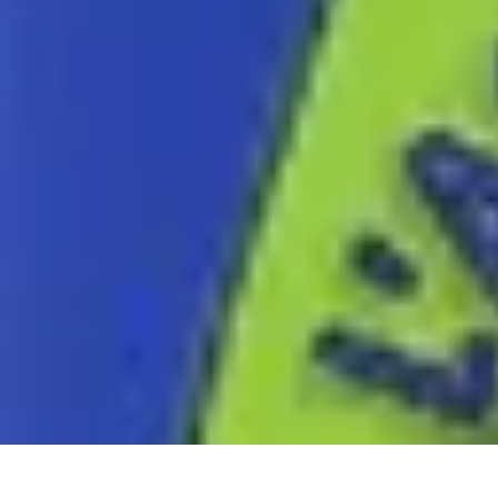
Eco Toner
Environnement
Impact environnemental
Économie et Budget
Utilisatio
Eco Toner