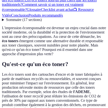
des éco toners?
Les éco toners sont-ils plus chers que les toners
traditionnels?
Comment savoir si un toner est vraiment
écoresponsable?
Glossaire
Checklist avant achat
📺 Ressource
Vidéo
Conclusion
Produits recommandés
Sommaire
(
17
sections
)
L'impression écoresponsable est devenue un enjeu crucial dans notre
société moderne, où la durabilité et la protection de l'environnement
sont au cœur des préoccupations. Au cœur de cette démarche, les
éco toners
émergent comme une alternative durable et responsable
aux toner classiques, souvent nuisibles pour notre planète. Mais
qu'est-ce qu'un éco toner? Pourquoi est-il essentiel dans une
approche d'impression plus verte?
Qu'est-ce qu'un éco toner?
Les éco toners sont des cartouches d'encre et de toner fabriquées à
partir de matériaux recyclés ou renouvelables, et souvent conçues
pour minimiser l'impact sur l'environnement. En général, leur
production nécessite moins de ressources que celle des toners
traditionnels. Par exemple, selon des études de
l'ADEME
,
l'utilisation de toner recyclé peut réduire les émissions de CO2 de
près de 30% par rapport aux toners conventionnels. Ce type de
produit contribue également à la gestion des déchets, en promouvant