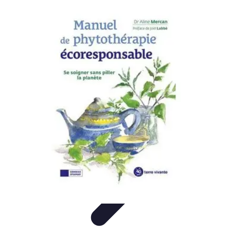
Eco Toner
Environnement
Impact environnemental
Économie et
Budget
Utilisation et entretien
Pratiques et Conseils
Eco Toner