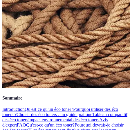
Sommaire
Introduction
Qu'est-ce qu'un éco toner?
Pourquoi utiliser des éco
toners ?
Choisir des éco toners : un guide pratique
Tableau comparatif
des éco toners
Impact environnemental des éco toners
Avis
d'expert
FAQ
Qu'est-ce qu'un éco toner?
Pourquoi devrais-je choisir