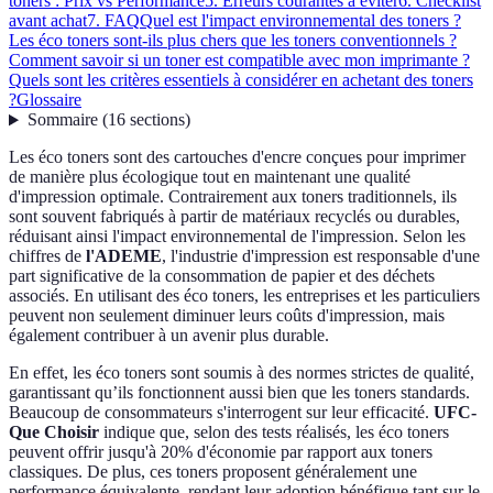
toners : Prix vs Performance
5. Erreurs courantes à éviter
6. Checklist
avant achat
7. FAQ
Quel est l'impact environnemental des toners ?
Les éco toners sont-ils plus chers que les toners conventionnels ?
Comment savoir si un toner est compatible avec mon imprimante ?
Quels sont les critères essentiels à considérer en achetant des toners
?
Glossaire
Sommaire
(
16
sections
)
Les éco toners sont des cartouches d'encre conçues pour imprimer
de manière plus écologique tout en maintenant une qualité
d'impression optimale. Contrairement aux toners traditionnels, ils
sont souvent fabriqués à partir de matériaux recyclés ou durables,
réduisant ainsi l'impact environnemental de l'impression. Selon les
chiffres de
l'ADEME
, l'industrie d'impression est responsable d'une
part significative de la consommation de papier et des déchets
associés. En utilisant des éco toners, les entreprises et les particuliers
peuvent non seulement diminuer leurs coûts d'impression, mais
également contribuer à un avenir plus durable.
En effet, les éco toners sont soumis à des normes strictes de qualité,
garantissant qu’ils fonctionnent aussi bien que les toners standards.
Beaucoup de consommateurs s'interrogent sur leur efficacité.
UFC-
Que Choisir
indique que, selon des tests réalisés, les éco toners
peuvent offrir jusqu'à 20% d'économie par rapport aux toners
classiques. De plus, ces toners proposent généralement une
performance équivalente, rendant leur adoption bénéfique tant sur le