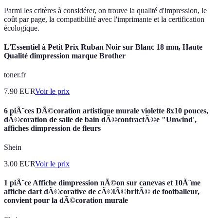
Parmi les critères à considérer, on trouve la qualité d'impression, le
coût par page, la compatibilité avec l'imprimante et la certification
écologique.
L'Essentiel à Petit Prix Ruban Noir sur Blanc 18 mm, Haute
Qualité dimpression marque Brother
toner.fr
7.90
EUR
Voir le prix
6 piÃ¨ces DÃ©coration artistique murale violette 8x10 pouces,
dÃ©coration de salle de bain dÃ©contractÃ©e "Unwind',
affiches dimpression de fleurs
Shein
3.00
EUR
Voir le prix
1 piÃ¨ce Affiche dimpression nÃ©on sur canevas et 10Ã¨me
affiche dart dÃ©corative de cÃ©lÃ©britÃ© de footballeur,
convient pour la dÃ©coration murale