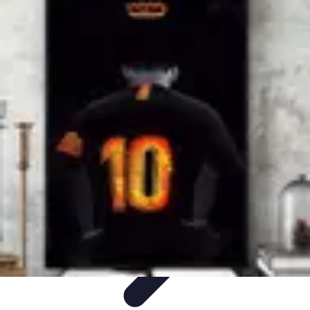
Eco Toner
Environnement
Impact environnemental
Économie et
Budget
Utilisation et entretien
Pratiques et Conseils
Eco Toner