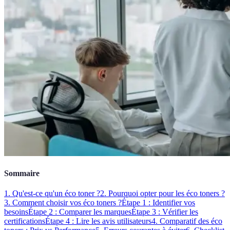
Sommaire
1. Qu'est-ce qu'un éco toner ?
2. Pourquoi opter pour les éco toners ?
3. Comment choisir vos éco toners ?
Étape 1 : Identifier vos
besoins
Étape 2 : Comparer les marques
Étape 3 : Vérifier les
certifications
Étape 4 : Lire les avis utilisateurs
4. Comparatif des éco