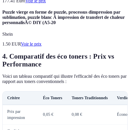
177.41
Euro
Voir le prix
Puzzle vierge en forme de puzzle, processus dimpression par
sublimation, puzzle blanc Ã impression de transfert de chaleur
personnalisÃ© DIY (A5-20
Shein
1.50
EUR
Voir le prix
4. Comparatif des éco toners : Prix vs
Performance
Voici un tableau comparatif qui illustre l'efficacité des éco toners par
rapport aux toners conventionnels :
Critère
Éco Toners
Toners Traditionnels
Verdict
Prix par
0,05 €
0,08 €
Économ
impression