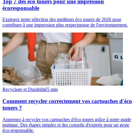
Top 7 des éco toners pour une impression
écoresponsable
Explorez notre sélection des meilleurs éco toners de 2026 pour
contribuer à une impression plus respectueuse de l'environnement.
Recyclage et Durabilité
5
min
Comment recycler correctement vos cartouches d'éco
toners ?
Apprenez à recycler vos cartouches d'éco toners grâce à notre guide
pratique. Des étapes simples et des conseils d'experts pour un geste
éco-responsable.