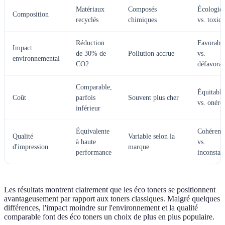
Matériaux
Composés
Écologiq
Composition
recyclés
chimiques
vs. toxiq
Réduction
Favorabl
Impact
de 30% de
Pollution accrue
vs.
environnemental
CO2
défavorab
Comparable,
Équitable
Coût
parfois
Souvent plus cher
vs. onére
inférieur
Équivalente
Cohérent
Qualité
Variable selon la
à haute
vs.
d'impression
marque
performance
inconstan
Les résultats montrent clairement que les éco toners se positionnent
avantageusement par rapport aux toners classiques. Malgré quelques
différences, l'impact moindre sur l'environnement et la qualité
comparable font des éco toners un choix de plus en plus populaire.