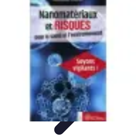
Eco Toner
Environnement
Impact environnemental
Économie et
Budget
Utilisation et entretien
Pratiques et Conseils
Eco Toner