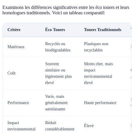
Examinons les différences significatives entre les éco toners et leurs
homologues traditionnels. Voici un tableau comparatif:
Critère
Éco Toners
Toners Traditionnels
V
Recyclés ou
Plastiques non
Matériaux
É
biodégradables
recyclables
Souvent
Moins cher, mais
similaire ou
impact
C
Coût
légèrement plus
environnemental
A
élevé
élevé
Varie, mais
P
Performance
généralement
Haute performance
v
satisfaisante
Impact
Réduit
Élevé
P
environnemental
considérablement