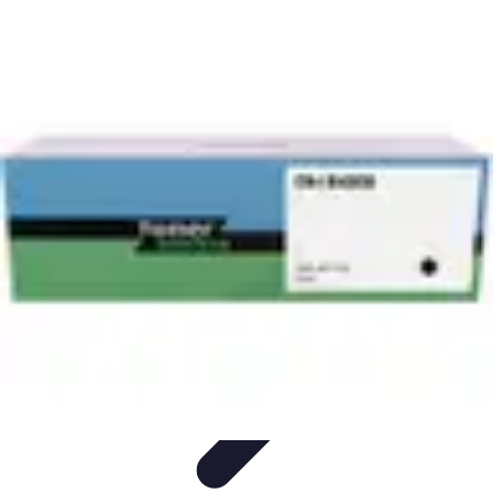
Eco Toner
Environnement
Impact environnemental
Économie et
Budget
Utilisation et entretien
Pratiques et Conseils
Eco Toner