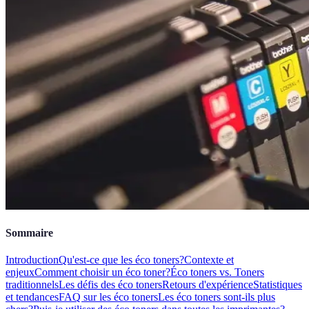
Sommaire
Introduction
Qu'est-ce que les éco toners?
Contexte et
enjeux
Comment choisir un éco toner?
Éco toners vs. Toners
traditionnels
Les défis des éco toners
Retours d'expérience
Statistiques
et tendances
FAQ sur les éco toners
Les éco toners sont-ils plus