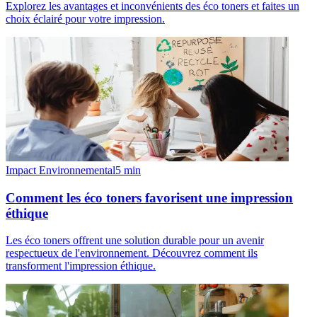
Explorez les avantages et inconvénients des éco toners et faites un
choix éclairé pour votre impression.
Impact Environnemental
5
min
Comment les éco toners favorisent une impression
éthique
Les éco toners offrent une solution durable pour un avenir
respectueux de l'environnement. Découvrez comment ils
transforment l'impression éthique.