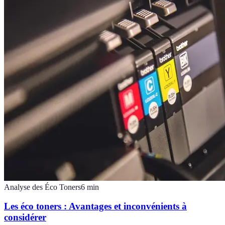
Analyse des Éco Toners
6
min
Les éco toners : Avantages et inconvénients à
considérer