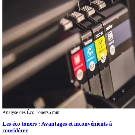
Analyse des Éco Toners
6
min
Les éco toners : Avantages et inconvénients à
considérer