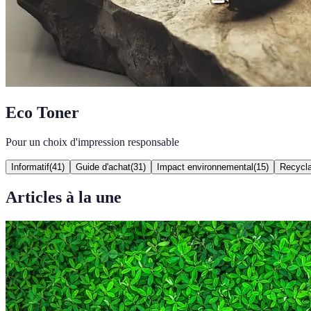
Eco Toner
Pour un choix d'impression responsable
Informatif
(
41
)
Guide d'achat
(
31
)
Impact environnemental
(
15
)
Recycla
Articles à la une