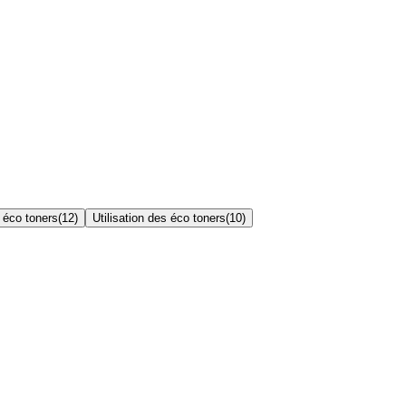
 éco toners
(
12
)
Utilisation des éco toners
(
10
)